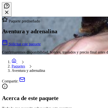
Paquete prediseñado
Aventura y adrenalina
Solicitar este paquete
Confirmaremos disponibilidad, hoteles, traslados y precio final antes d
Home
Paquetes
Aventura y adrenalina
Compartir:
Acerca de este paquete