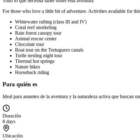
Todo lo que necesita saber sobre esta aventura
For those who love a little bit of adventure. Activities available for th
Whitewater rafting (class III and IV)
Coral reef snorkeling
Rain forest canopy tour
Animal rescue center
Chocolate tour
Boat tour on the Tortuguero canals
Turtle nesting night tour
Thermal hot springs
Nature hikes
Horseback riding
Para quién es
Ideal para amantes de la aventura y la naturaleza activa que buscan u
Duración
8 days
Ubicación