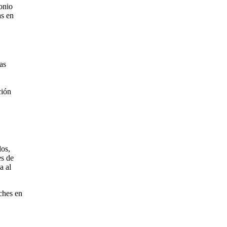
onio
s en
as
ción
los,
es de
a al
ches en