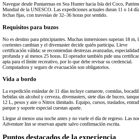
Navegue desde Puntarenas en Sea Hunter hacia Isla del Coco, Patrim
Mundial de la UNESCO. Las expediciones actuales duran 11 o 14 día
fechas fijas, con travesías de 32–36 horas por sentido.
Requisitos para buzos
No es destino para principiantes. Muchas inmersiones superan 18 m, l
corrientes cambian y el divemaster decide quién participa. Lleve
certificación válida; se recomiendan destrezas avanzadas, especialidad
profunda y al menos 25 horas. El operador también pide una certifica
apta para el límite recreativo, por lo que debe revisar su credencial.
Computadora y seguro de evacuación son obligatorios.
Vida a bordo
La expedición estándar de 11 días incluye camarote, comidas, bocadil
bebidas sin alcohol y cerveza, divemasters, siete días de buceo, tanqu
12 L, pesos y aire o Nitrox ilimitado. Equipo, cursos, traslados, entrad
parque y soporte especial cuestan aparte.
Llegue al menos una noche antes y no vuele el día de regreso. Las no
Adventure Inn se reservan aparte salvo confirmación escrita.
Puntos destacados de la experiencia