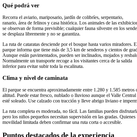
Qué podrá ver
Recorra el aviario, mariposario, jardín de colibríes, serpentario,
ranario, área de felinos y casa histórica. Los animales de las exhibicio
se observan de forma previsible; cualquier fauna silvestre en los send
se desplaza libremente y no se garantiza.
La ruta de cataratas desciende por el bosque hasta varios miradores. E
parque informa que tiene más de 3,5 km de senderos y cientos de grad
Aunque están pavimentados, pueden ser inclinados, mojados y resbal
Normalmente un transporte recoge a los visitantes cerca de la salida
inferior para evitar subir toda la escalinata.
Clima y nivel de caminata
El parque se encuentra aproximadamente entre 1.280 y 1.585 metros 
altitud. Puede estar fresco, nublado o lluvioso aunque el Valle Central
esté soleado. Use calzado con tracción y lleve abrigo liviano e imper
La ruta completa es moderada, no fácil. Las familias pueden disfrutarl
pero los niños pequeños necesitan supervisión en las gradas. Quienes
movilidad limitada deben confirmar una ruta corta o accesible.
Puntos destacados de la experiencia