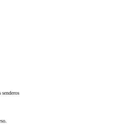
s senderos
eso.