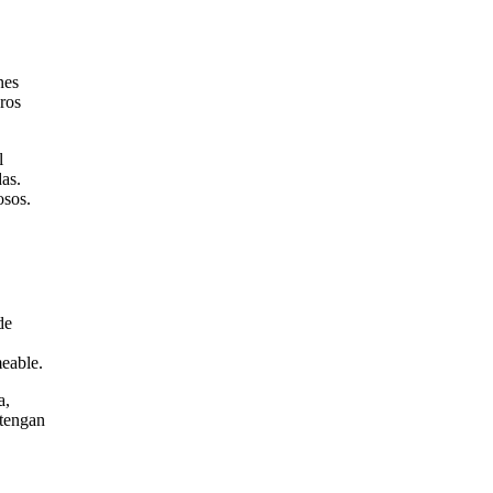
nes
eros
l
as.
osos.
de
meable.
a,
 tengan